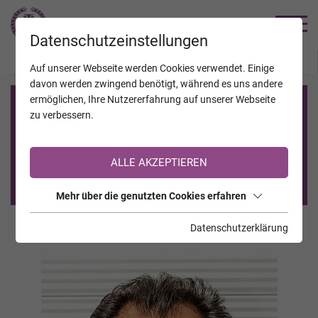
TRAUERHILFE
Datenschutzeinstellungen
JAHRESTAGE
KALENDER
VERSTORBENE
Auf unserer Webseite werden Cookies verwendet. Einige
davon werden zwingend benötigt, während es uns andere
ermöglichen, Ihre Nutzererfahrung auf unserer Webseite
Registrierung auf TrauerHilfe.it
zu verbessern.
Sie sind noch nicht auf TrauerHilfe.it registriert?
ALLE AKZEPTIEREN
>> zur kostenlosen Registrierung <<
Mehr über die genutzten Cookies erfahren
Datenschutzerklärung