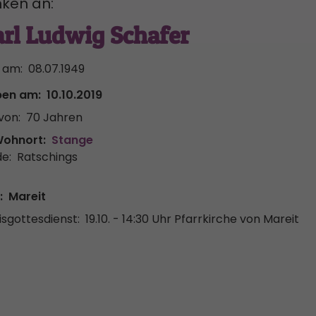
ken an:
arl Ludwig Schafer
 am:
08.07.1949
ben am:
10.10.2019
von:
70 Jahren
Wohnort:
Stange
e:
Ratschings
:
Mareit
sgottesdienst:
19.10. - 14:30 Uhr
Pfarrkirche von Mareit