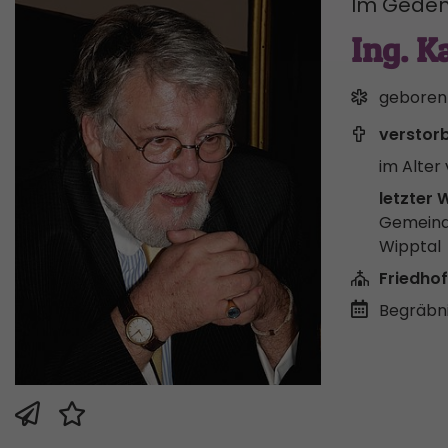
Im Geden
Ing. K
geboren
verstor
im Alter 
letzter 
Gemeind
Wipptal
Friedhof
Begräbni