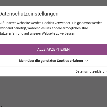
KALENDER
JAHRESTAGE
UNTERNEH
Datenschutzeinstellungen
Auf unserer Webseite werden Cookies verwendet. Einige davon werden
zwingend benötigt, während es uns andere ermöglichen, Ihre
Nutzererfahrung auf unserer Webseite zu verbessern.
Registrierung auf TrauerHilfe.it
ALLE AKZEPTIEREN
Sie sind noch nicht auf TrauerHilfe.it registriert?
Mehr über die genutzten Cookies erfahren
>> zur kostenlosen Registrierung <<
Datenschutzerklärun