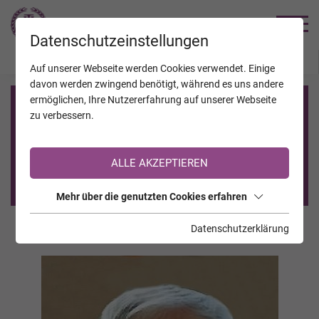
TRAUERHILFE
Datenschutzeinstellungen
JAHRESTAGE
KALENDER
VERSTORBENE
Auf unserer Webseite werden Cookies verwendet. Einige
davon werden zwingend benötigt, während es uns andere
ermöglichen, Ihre Nutzererfahrung auf unserer Webseite
Registrierung auf TrauerHilfe.it
zu verbessern.
Sie sind noch nicht auf TrauerHilfe.it registriert?
ALLE AKZEPTIEREN
>> zur kostenlosen Registrierung <<
Mehr über die genutzten Cookies erfahren
Datenschutzerklärung