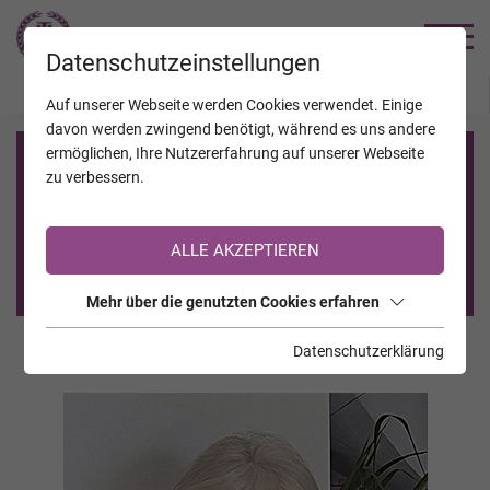
TRAUERHILFE
Datenschutzeinstellungen
JAHRESTAGE
KALENDER
VERSTORBENE
Auf unserer Webseite werden Cookies verwendet. Einige
davon werden zwingend benötigt, während es uns andere
ermöglichen, Ihre Nutzererfahrung auf unserer Webseite
Registrierung auf TrauerHilfe.it
zu verbessern.
Sie sind noch nicht auf TrauerHilfe.it registriert?
ALLE AKZEPTIEREN
>> zur kostenlosen Registrierung <<
Mehr über die genutzten Cookies erfahren
Datenschutzerklärung