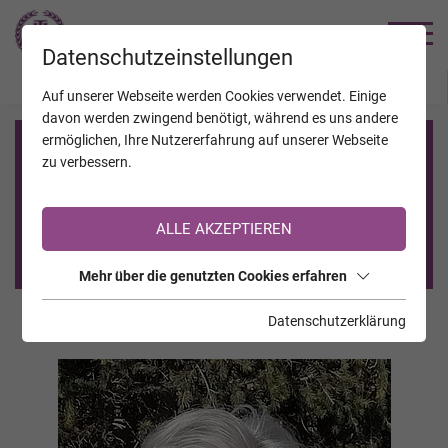
TRAUERHILFE
Datenschutzeinstellungen
JAHRESTAGE
KALENDER
VERSTORBENE
Auf unserer Webseite werden Cookies verwendet. Einige
davon werden zwingend benötigt, während es uns andere
ermöglichen, Ihre Nutzererfahrung auf unserer Webseite
Registrierung auf TrauerHilfe.it
zu verbessern.
Sie sind noch nicht auf TrauerHilfe.it registriert?
ALLE AKZEPTIEREN
>> zur kostenlosen Registrierung <<
Mehr über die genutzten Cookies erfahren
Datenschutzerklärung