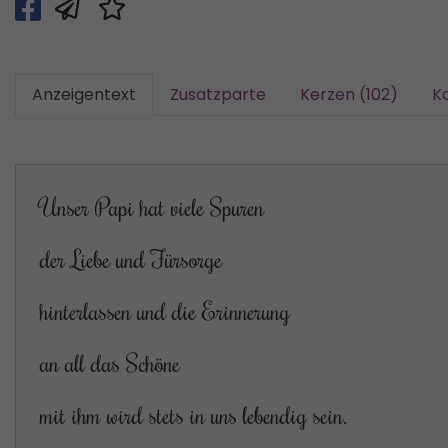
Anzeigentext
Zusatzparte
Kerzen (102)
K
Unser Papi hat viele Spuren
der Liebe und Fürsorge
hinterlassen und die Erinnerung
an all das Schöne
mit ihm wird stets in uns lebendig sein.