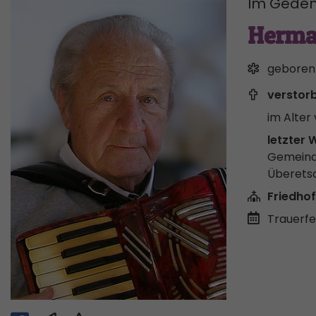
Im Geden
Herma
geboren
verstor
im Alter 
letzter 
Gemeind
Überets
Friedhof
Trauerfei