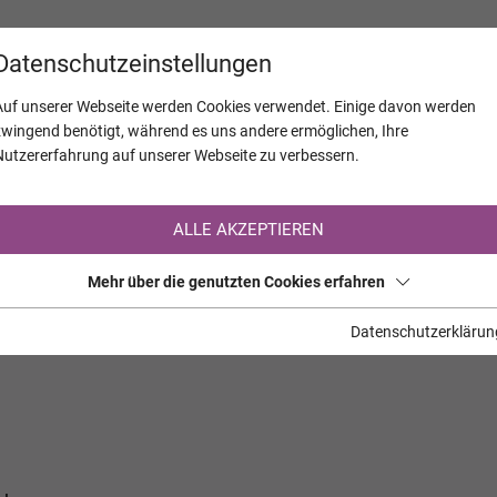
KALENDER
JAHRESTAGE
UNTERNEH
Datenschutzeinstellungen
Auf unserer Webseite werden Cookies verwendet. Einige davon werden
zwingend benötigt, während es uns andere ermöglichen, Ihre
Nutzererfahrung auf unserer Webseite zu verbessern.
Registrierung auf TrauerHilfe.it
ALLE AKZEPTIEREN
Sie sind noch nicht auf TrauerHilfe.it registriert?
Mehr über die genutzten Cookies erfahren
>> zur kostenlosen Registrierung <<
Datenschutzerklärun