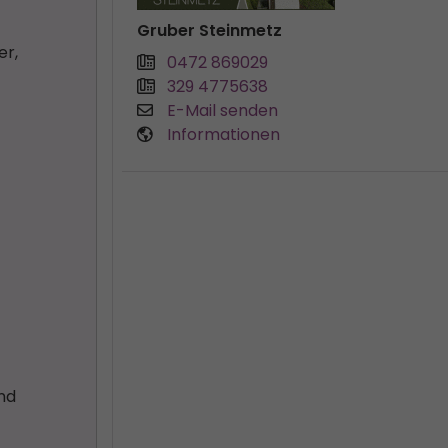
Gruber Steinmetz
er,
0472 869029
329 4775638
E-Mail senden
Informationen
und