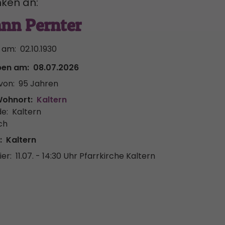
ken an:
nn Pernter
 am:
02.10.1930
ben am:
08.07.2026
von:
95 Jahren
Wohnort:
Kaltern
e:
Kaltern
ch
:
Kaltern
er:
11.07. - 14:30 Uhr
Pfarrkirche Kaltern