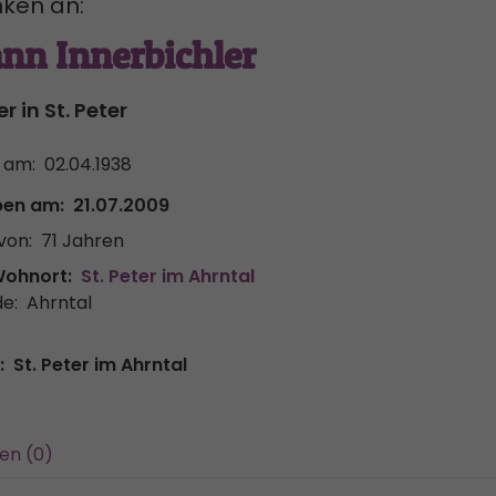
ken an:
nn Innerbichler
r in St. Peter
 am:
02.04.1938
ben am:
21.07.2009
von:
71 Jahren
Wohnort:
St. Peter im Ahrntal
e:
Ahrntal
:
St. Peter im Ahrntal
en (0)