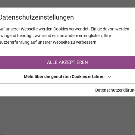
KALENDER
JAHRESTAGE
UNTERNEH
Datenschutzeinstellungen
Auf unserer Webseite werden Cookies verwendet. Einige davon werden
zwingend benötigt, während es uns andere ermöglichen, Ihre
Nutzererfahrung auf unserer Webseite zu verbessern.
Registrierung auf TrauerHilfe.it
ALLE AKZEPTIEREN
Sie sind noch nicht auf TrauerHilfe.it registriert?
Mehr über die genutzten Cookies erfahren
>> zur kostenlosen Registrierung <<
Datenschutzerklärun