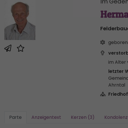
Im Geden
Herma
Felderbaue
geboren
verstor
im Alter 
letzter 
Gemeind
Ahrntal
Friedhof
Parte
Anzeigentext
Kerzen (3)
Kondolenz