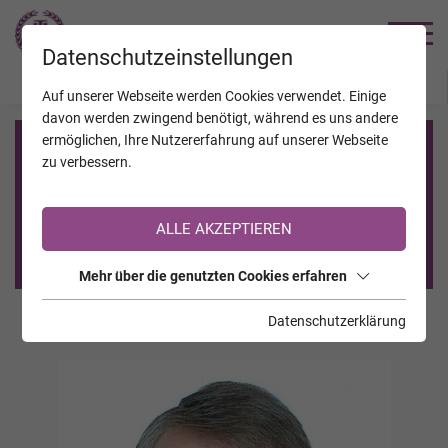
TRAUERHILFE
Datenschutzeinstellungen
JAHRESTAGE
KALENDER
VERSTORBENE
Auf unserer Webseite werden Cookies verwendet. Einige
davon werden zwingend benötigt, während es uns andere
ermöglichen, Ihre Nutzererfahrung auf unserer Webseite
Registrierung auf TrauerHilfe.it
zu verbessern.
Sie sind noch nicht auf TrauerHilfe.it registriert?
ALLE AKZEPTIEREN
>> zur kostenlosen Registrierung <<
Mehr über die genutzten Cookies erfahren
Datenschutzerklärung