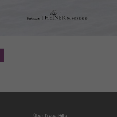
Über TrauerHilfe