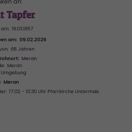
ken an:
t Tapfer
 am:
19.03.1957
ben am:
09.02.2026
von:
68 Jahren
Wohnort:
Meran
e:
Meran
& Umgebung
:
Meran
er:
17.02. - 10:30 Uhr
Pfarrkirche Untermais