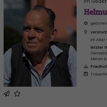
Im Geden
Helmu
geboren
verstor
im Alter 
letzter 
Gemeind
Meran 
Friedhof
Trauerfei