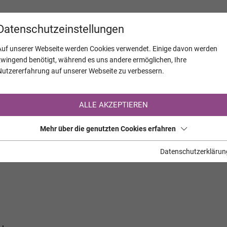
KALENDER
JAHRESTAGE
UNTERNEH
Datenschutzeinstellungen
Auf unserer Webseite werden Cookies verwendet. Einige davon werden
zwingend benötigt, während es uns andere ermöglichen, Ihre
Nutzererfahrung auf unserer Webseite zu verbessern.
Registrierung auf TrauerHilfe.it
ALLE AKZEPTIEREN
Sie sind noch nicht auf TrauerHilfe.it registriert?
Mehr über die genutzten Cookies erfahren
>> zur kostenlosen Registrierung <<
Datenschutzerklärun