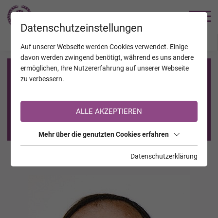
TRAUERHILFE
Datenschutzeinstellungen
JAHRESTAGE
KALENDER
VERSTORBENE
Auf unserer Webseite werden Cookies verwendet. Einige
davon werden zwingend benötigt, während es uns andere
ermöglichen, Ihre Nutzererfahrung auf unserer Webseite
Registrierung auf TrauerHilfe.it
zu verbessern.
Sie sind noch nicht auf TrauerHilfe.it registriert?
ALLE AKZEPTIEREN
>> zur kostenlosen Registrierung <<
Mehr über die genutzten Cookies erfahren
Datenschutzerklärung