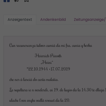
Anzeigentext
Andenkenbild
Zeitungsanzeige
Cun recunescenza tulons cumià da mi fra, cunia y berba
Heinrich Prinoth
„Heini“
*22.10.1944 +17.07.2019
che nes à lascià do curta malatia.
La supeltura ie n venderdi, ai 19. de lugio da la 14.30 te dliej
ulache l ven enghe vedlà nsnuet da la 20.