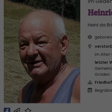
Im Geden
Heinri
Heini da Br
geboren
verstor
im Alter 
letzter 
Gemeind
Gröden
Friedhof
Begräbni