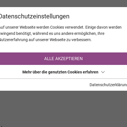
KALENDER
JAHRESTAGE
UNTERNEH
Datenschutzeinstellungen
Auf unserer Webseite werden Cookies verwendet. Einige davon werden
zwingend benötigt, während es uns andere ermöglichen, Ihre
Nutzererfahrung auf unserer Webseite zu verbessern.
Registrierung auf TrauerHilfe.it
ALLE AKZEPTIEREN
Sie sind noch nicht auf TrauerHilfe.it registriert?
Mehr über die genutzten Cookies erfahren
>> zur kostenlosen Registrierung <<
Datenschutzerklärun