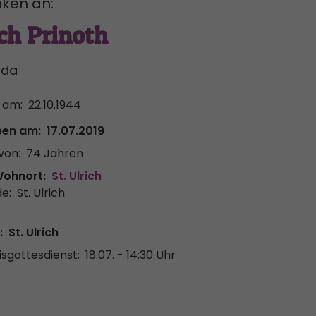
ken an:
ch Prinoth
ida
 am:
22.10.1944
ben am:
17.07.2019
von:
74 Jahren
Wohnort:
St. Ulrich
e:
St. Ulrich
:
St. Ulrich
sgottesdienst:
18.07. - 14:30 Uhr