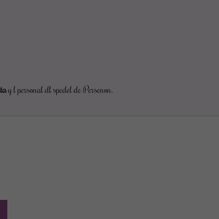
ta
y l personal dl spedel de Persenon.