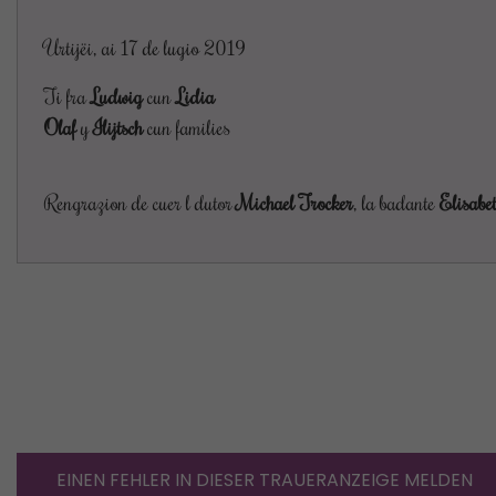
Urtijëi, ai 17 de lugio 2019
Ti fra
Ludwig
cun
Lidia
Olaf
y
Ilijtsch
cun families
Rengrazion de cuer l dutor
Michael Trocker
, la badante
Elisabet
EINEN FEHLER IN DIESER TRAUERANZEIGE MELDEN