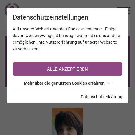
TRAUERHILFE
Datenschutzeinstellungen
JAHRESTAGE
KALENDER
VERSTORBENE
Auf unserer Webseite werden Cookies verwendet. Einige
davon werden zwingend benötigt, während es uns andere
ermöglichen, Ihre Nutzererfahrung auf unserer Webseite
Registrierung auf TrauerHilfe.it
zu verbessern.
Sie sind noch nicht auf TrauerHilfe.it registriert?
ALLE AKZEPTIEREN
>> zur kostenlosen Registrierung <<
Mehr über die genutzten Cookies erfahren
Datenschutzerklärung