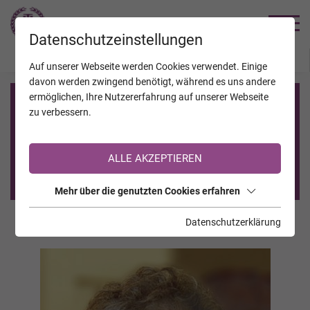
TRAUERHILFE
Datenschutzeinstellungen
JAHRESTAGE
KALENDER
VERSTORBENE
Auf unserer Webseite werden Cookies verwendet. Einige
davon werden zwingend benötigt, während es uns andere
ermöglichen, Ihre Nutzererfahrung auf unserer Webseite
Registrierung auf TrauerHilfe.it
zu verbessern.
Sie sind noch nicht auf TrauerHilfe.it registriert?
ALLE AKZEPTIEREN
>> zur kostenlosen Registrierung <<
Mehr über die genutzten Cookies erfahren
Datenschutzerklärung