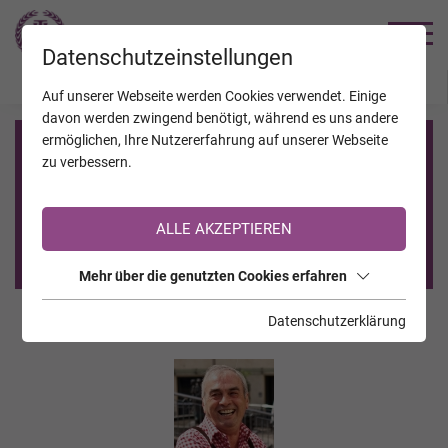
TRAUERHILFE
Datenschutzeinstellungen
JAHRESTAGE
KALENDER
VERSTORBENE
Auf unserer Webseite werden Cookies verwendet. Einige
davon werden zwingend benötigt, während es uns andere
ermöglichen, Ihre Nutzererfahrung auf unserer Webseite
Registrierung auf TrauerHilfe.it
zu verbessern.
Sie sind noch nicht auf TrauerHilfe.it registriert?
ALLE AKZEPTIEREN
>> zur kostenlosen Registrierung <<
Mehr über die genutzten Cookies erfahren
Datenschutzerklärung