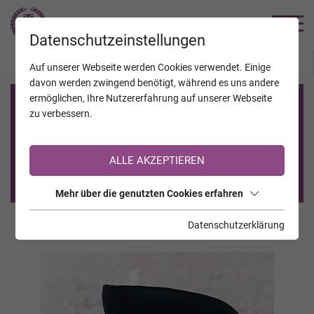
TRAUERHILFE
Datenschutzeinstellungen
JAHRESTAGE
KALENDER
VERSTORBENE
Auf unserer Webseite werden Cookies verwendet. Einige
davon werden zwingend benötigt, während es uns andere
ermöglichen, Ihre Nutzererfahrung auf unserer Webseite
Registrierung auf TrauerHilfe.it
zu verbessern.
Sie sind noch nicht auf TrauerHilfe.it registriert?
ALLE AKZEPTIEREN
>> zur kostenlosen Registrierung <<
Mehr über die genutzten Cookies erfahren
Datenschutzerklärung