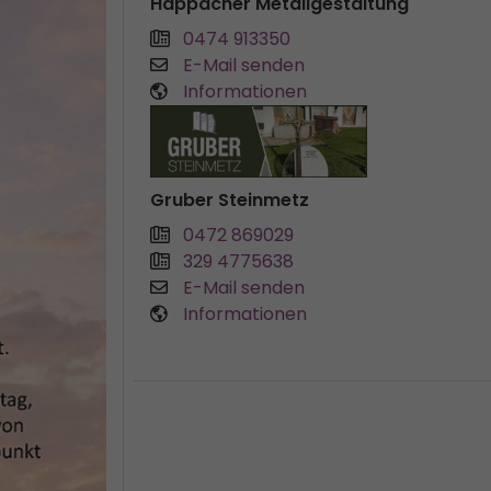
Happacher Metallgestaltung
0474 913350
E-Mail senden
Informationen
Gruber Steinmetz
0472 869029
329 4775638
E-Mail senden
Informationen