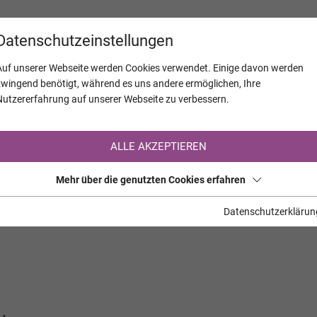
KALENDER
JAHRESTAGE
UNTERNEH
Datenschutzeinstellungen
Auf unserer Webseite werden Cookies verwendet. Einige davon werden
zwingend benötigt, während es uns andere ermöglichen, Ihre
Nutzererfahrung auf unserer Webseite zu verbessern.
Registrierung auf TrauerHilfe.it
ALLE AKZEPTIEREN
Sie sind noch nicht auf TrauerHilfe.it registriert?
Mehr über die genutzten Cookies erfahren
>> zur kostenlosen Registrierung <<
Datenschutzerklärun