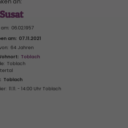
ken an:
 Susat
 am:
06.02.1957
ben am:
07.11.2021
von:
64 Jahren
Wohnort:
Toblach
e:
Toblach
tertal
:
Toblach
er:
11.11. - 14:00 Uhr
Toblach