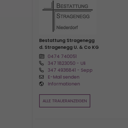
Bestattung Stragenegg
d. Stragenegg U. & Co KG
0474 740051
347 1823050
- Uli
347 4936841
- Sepp
E-Mail senden
Informationen
ALLE TRAUERANZEIGEN