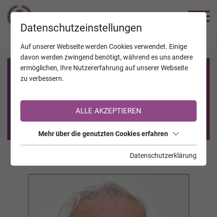
TRAUERHILFE
Datenschutzeinstellungen
JAHRESTAGE
KALENDER
VERSTORBENE
Auf unserer Webseite werden Cookies verwendet. Einige
davon werden zwingend benötigt, während es uns andere
ermöglichen, Ihre Nutzererfahrung auf unserer Webseite
Registrierung auf TrauerHilfe.it
zu verbessern.
Sie sind noch nicht auf TrauerHilfe.it registriert?
ALLE AKZEPTIEREN
>> zur kostenlosen Registrierung <<
Mehr über die genutzten Cookies erfahren
Datenschutzerklärung