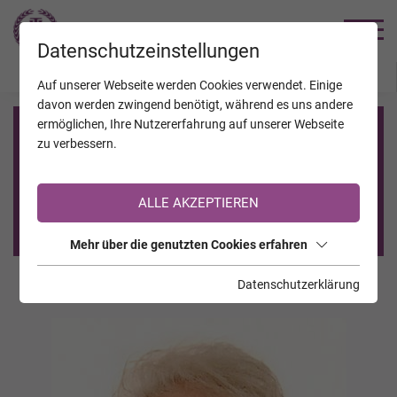
TRAUERHILFE
Datenschutzeinstellungen
JAHRESTAGE
KALENDER
VERSTORBENE
Auf unserer Webseite werden Cookies verwendet. Einige
davon werden zwingend benötigt, während es uns andere
ermöglichen, Ihre Nutzererfahrung auf unserer Webseite
Registrierung auf TrauerHilfe.it
zu verbessern.
Sie sind noch nicht auf TrauerHilfe.it registriert?
ALLE AKZEPTIEREN
>> zur kostenlosen Registrierung <<
Mehr über die genutzten Cookies erfahren
Datenschutzerklärung