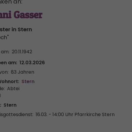
ken an:
ni Gasser
ter in Stern
ech"
 am:
20.11.1942
ben am:
12.03.2026
von:
83 Jahren
Wohnort:
Stern
e:
Abtei
l
:
Stern
sgottesdienst:
16.03. - 14:00 Uhr
Pfarrkirche Stern