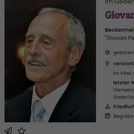
Im Geden
Giovan
Beckermeis
"Giuvani P
geboren
verstor
im Alter 
letzter 
Gemeind
Gaderta
Friedhof
Begräbni