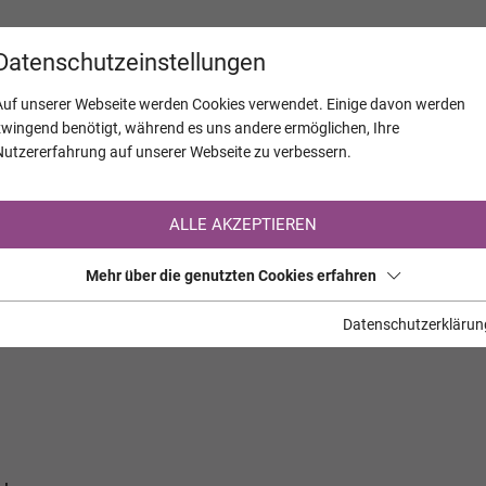
KALENDER
JAHRESTAGE
UNTERNEH
Datenschutzeinstellungen
Auf unserer Webseite werden Cookies verwendet. Einige davon werden
zwingend benötigt, während es uns andere ermöglichen, Ihre
Nutzererfahrung auf unserer Webseite zu verbessern.
Registrierung auf TrauerHilfe.it
ALLE AKZEPTIEREN
Sie sind noch nicht auf TrauerHilfe.it registriert?
Mehr über die genutzten Cookies erfahren
>> zur kostenlosen Registrierung <<
Datenschutzerklärun