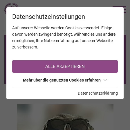
TRAUERHILFE
Datenschutzeinstellungen
JAHRESTAGE
KALENDER
VERSTORBENE
Auf unserer Webseite werden Cookies verwendet. Einige
davon werden zwingend benötigt, während es uns andere
ermöglichen, Ihre Nutzererfahrung auf unserer Webseite
Registrierung auf TrauerHilfe.it
zu verbessern.
Sie sind noch nicht auf TrauerHilfe.it registriert?
ALLE AKZEPTIEREN
>> zur kostenlosen Registrierung <<
Mehr über die genutzten Cookies erfahren
Datenschutzerklärung