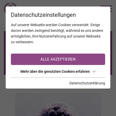
TRAUERHILFE
Datenschutzeinstellungen
JAHRESTAGE
KALENDER
VERSTORBENE
Auf unserer Webseite werden Cookies verwendet. Einige
davon werden zwingend benötigt, während es uns andere
ermöglichen, Ihre Nutzererfahrung auf unserer Webseite
Registrierung auf TrauerHilfe.it
zu verbessern.
Sie sind noch nicht auf TrauerHilfe.it registriert?
ALLE AKZEPTIEREN
>> zur kostenlosen Registrierung <<
Mehr über die genutzten Cookies erfahren
Datenschutzerklärung