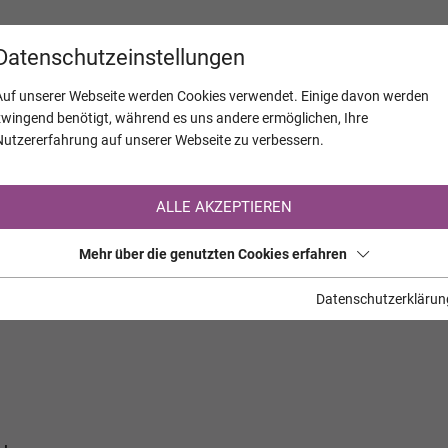
KALENDER
JAHRESTAGE
UNTERNEH
Datenschutzeinstellungen
Auf unserer Webseite werden Cookies verwendet. Einige davon werden
zwingend benötigt, während es uns andere ermöglichen, Ihre
Nutzererfahrung auf unserer Webseite zu verbessern.
Registrierung auf TrauerHilfe.it
ALLE AKZEPTIEREN
Sie sind noch nicht auf TrauerHilfe.it registriert?
Mehr über die genutzten Cookies erfahren
>> zur kostenlosen Registrierung <<
Datenschutzerklärun