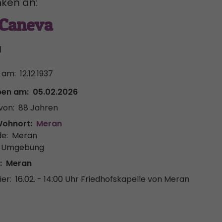
ken an:
 Caneva
l
 am:
12.12.1937
ben am:
05.02.2026
von:
88 Jahren
Wohnort:
Meran
e:
Meran
& Umgebung
:
Meran
er:
16.02. - 14:00 Uhr
Friedhofskapelle von Meran