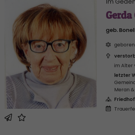
Im Geden
Gerda
geb. Bonel
geboren
verstor
im Alter 
letzter 
Gemeind
Meran 
Friedhof
Trauerfei