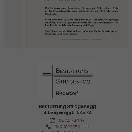
Bestattung Stragenegg
d. Stragenegg U. & Co KG
0474 740051
347 1823050
- Uli