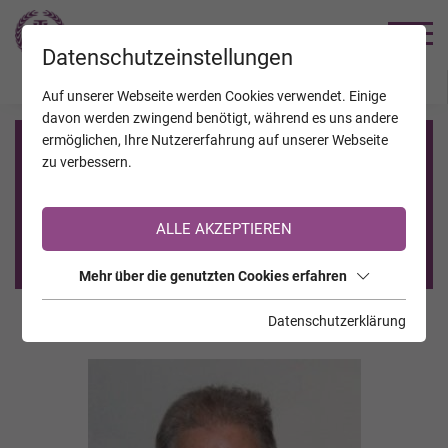
TRAUERHILFE
Datenschutzeinstellungen
JAHRESTAGE
KALENDER
VERSTORBENE
Auf unserer Webseite werden Cookies verwendet. Einige
davon werden zwingend benötigt, während es uns andere
ermöglichen, Ihre Nutzererfahrung auf unserer Webseite
Registrierung auf TrauerHilfe.it
zu verbessern.
Sie sind noch nicht auf TrauerHilfe.it registriert?
ALLE AKZEPTIEREN
>> zur kostenlosen Registrierung <<
Mehr über die genutzten Cookies erfahren
Datenschutzerklärung