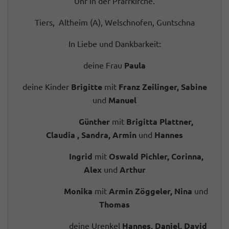
Uhr in der Pfarrkirche.
Tiers, Altheim (A), Welschnofen, Guntschna
In Liebe und Dankbarkeit:
deine Frau
Paula
deine Kinder
Brigitte
mit
Franz Zeilinger, Sabine
und
Manuel
Günther
mit
Brigitta Plattner,
Claudia , Sandra, Armin
und
Hannes
Ingrid
mit
Oswald Pichler, Corinna,
Alex
und
Arthur
Monika
mit
Armin Zöggeler, Nina
und
Thomas
deine Urenkel
Hannes, Daniel, David