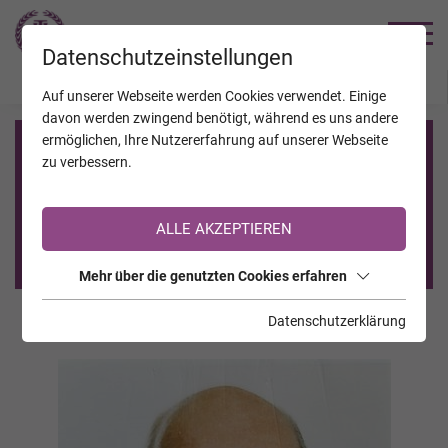
TRAUERHILFE
Datenschutzeinstellungen
JAHRESTAGE
KALENDER
VERSTORBENE
Auf unserer Webseite werden Cookies verwendet. Einige
davon werden zwingend benötigt, während es uns andere
ermöglichen, Ihre Nutzererfahrung auf unserer Webseite
Registrierung auf TrauerHilfe.it
zu verbessern.
Sie sind noch nicht auf TrauerHilfe.it registriert?
ALLE AKZEPTIEREN
>> zur kostenlosen Registrierung <<
Mehr über die genutzten Cookies erfahren
Datenschutzerklärung