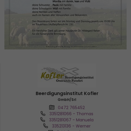
Beerdigungsinstitut Kofler
GmbH/Srl
0472 765452
3351281066
- Thomas
3351281067
- Manuela
335213136
- Werner