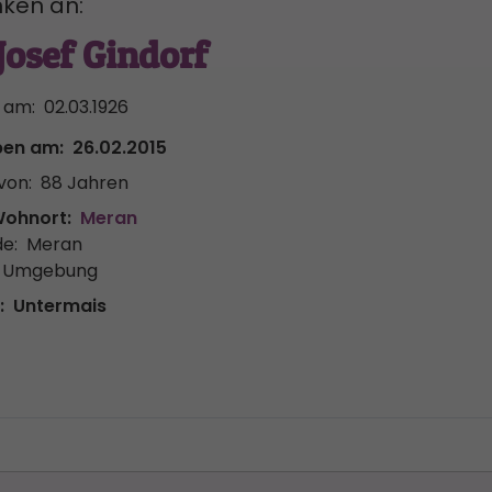
ken an:
Josef Gindorf
 am:
02.03.1926
ben am:
26.02.2015
von:
88 Jahren
Wohnort:
Meran
e:
Meran
& Umgebung
:
Untermais