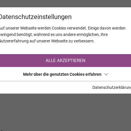
KALENDER
JAHRESTAGE
UNTERNEH
Datenschutzeinstellungen
Auf unserer Webseite werden Cookies verwendet. Einige davon werden
zwingend benötigt, während es uns andere ermöglichen, Ihre
Nutzererfahrung auf unserer Webseite zu verbessern.
Registrierung auf TrauerHilfe.it
ALLE AKZEPTIEREN
Sie sind noch nicht auf TrauerHilfe.it registriert?
Mehr über die genutzten Cookies erfahren
>> zur kostenlosen Registrierung <<
Datenschutzerklärun