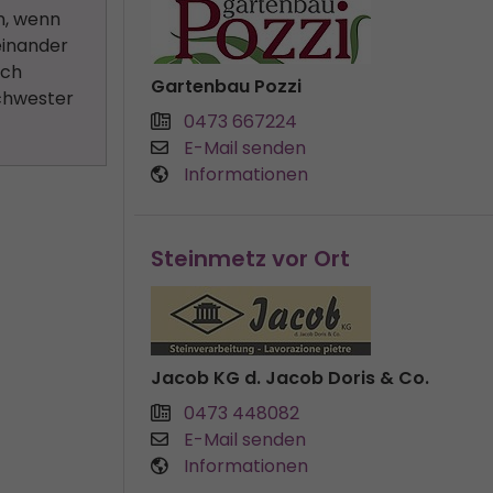
n, wenn
einander
sch
Gartenbau Pozzi
Schwester
0473 667224
E-Mail senden
Informationen
Steinmetz vor Ort
Jacob KG d. Jacob Doris & Co.
0473 448082
E-Mail senden
Informationen