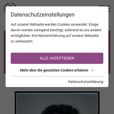
TRAUERHILFE
Datenschutzeinstellungen
JAHRESTAGE
KALENDER
VERSTORBENE
Auf unserer Webseite werden Cookies verwendet. Einige
davon werden zwingend benötigt, während es uns andere
ermöglichen, Ihre Nutzererfahrung auf unserer Webseite
Registrierung auf TrauerHilfe.it
zu verbessern.
Sie sind noch nicht auf TrauerHilfe.it registriert?
ALLE AKZEPTIEREN
>> zur kostenlosen Registrierung <<
Mehr über die genutzten Cookies erfahren
Datenschutzerklärung