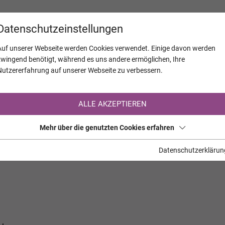
KALENDER
JAHRESTAGE
UNTERNEH
Datenschutzeinstellungen
Auf unserer Webseite werden Cookies verwendet. Einige davon werden
zwingend benötigt, während es uns andere ermöglichen, Ihre
Nutzererfahrung auf unserer Webseite zu verbessern.
Registrierung auf TrauerHilfe.it
ALLE AKZEPTIEREN
Sie sind noch nicht auf TrauerHilfe.it registriert?
Mehr über die genutzten Cookies erfahren
>> zur kostenlosen Registrierung <<
Datenschutzerklärun