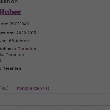
ken an:
 Huber
 am:
29.09.1949
ben am:
26.12.2015
von:
66 Jahren
Wohnort:
Terenten
e:
Terenten
l
:
Terenten
 (90)
Kondolenzen (4)