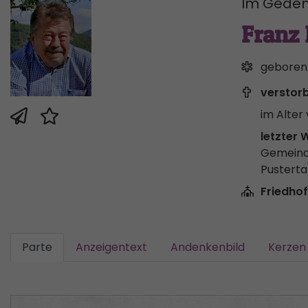
Im Geden
Franz
geboren
verstor
im Alter 
letzter 
Gemeind
Pusterta
Friedhof
Parte
Anzeigentext
Andenkenbild
Kerzen