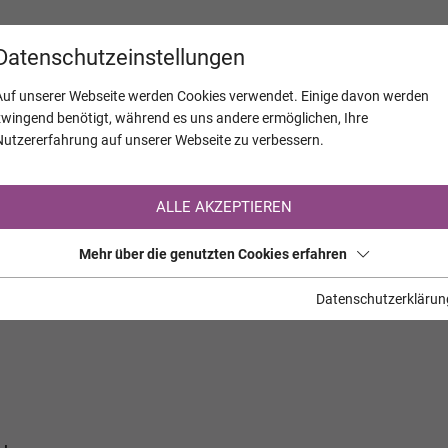
KALENDER
JAHRESTAGE
UNTERNEH
Datenschutzeinstellungen
Auf unserer Webseite werden Cookies verwendet. Einige davon werden
zwingend benötigt, während es uns andere ermöglichen, Ihre
Nutzererfahrung auf unserer Webseite zu verbessern.
Registrierung auf TrauerHilfe.it
ALLE AKZEPTIEREN
Sie sind noch nicht auf TrauerHilfe.it registriert?
Mehr über die genutzten Cookies erfahren
>> zur kostenlosen Registrierung <<
Datenschutzerklärun