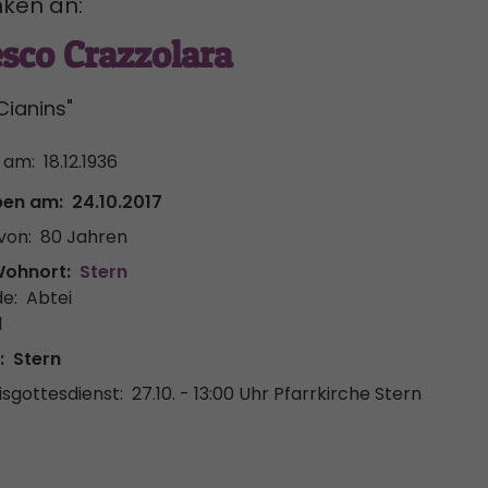
ken an:
sco Crazzolara
Cianins"
 am:
18.12.1936
ben am:
24.10.2017
von:
80 Jahren
Wohnort:
Stern
e:
Abtei
l
:
Stern
sgottesdienst:
27.10. - 13:00 Uhr
Pfarrkirche Stern