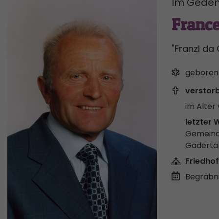
Im Geden
France
"Franzl da 
geboren
verstor
im Alter 
letzter 
Gemeind
Gaderta
Friedhof
Begräbni