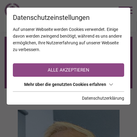
TRAUERHILFE
Datenschutzeinstellungen
JAHRESTAGE
KALENDER
VERSTORBENE
Auf unserer Webseite werden Cookies verwendet. Einige
davon werden zwingend benötigt, während es uns andere
ermöglichen, Ihre Nutzererfahrung auf unserer Webseite
Registrierung auf TrauerHilfe.it
zu verbessern.
Sie sind noch nicht auf TrauerHilfe.it registriert?
ALLE AKZEPTIEREN
>> zur kostenlosen Registrierung <<
Mehr über die genutzten Cookies erfahren
Datenschutzerklärung