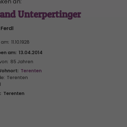
ken an:
and Unterpertinger
Ferdl
 am:
11.10.1928
ben am:
13.04.2014
von:
85 Jahren
Wohnort:
Terenten
e:
Terenten
l
:
Terenten