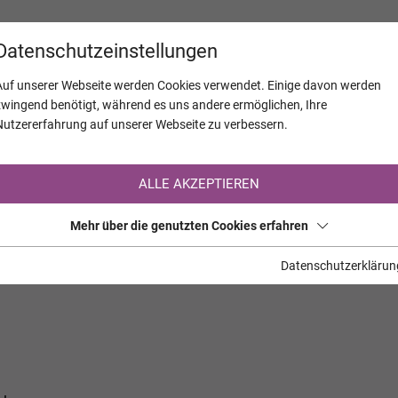
KALENDER
JAHRESTAGE
UNTERNEH
Datenschutzeinstellungen
Auf unserer Webseite werden Cookies verwendet. Einige davon werden
zwingend benötigt, während es uns andere ermöglichen, Ihre
Nutzererfahrung auf unserer Webseite zu verbessern.
Registrierung auf TrauerHilfe.it
ALLE AKZEPTIEREN
Sie sind noch nicht auf TrauerHilfe.it registriert?
Mehr über die genutzten Cookies erfahren
>> zur kostenlosen Registrierung <<
Datenschutzerklärun