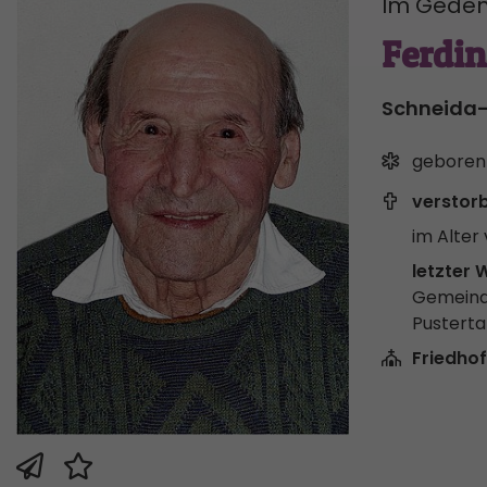
Im Geden
Ferdin
Schneida-
geboren
verstor
im Alter 
letzter 
Gemeind
Pusterta
Friedhof