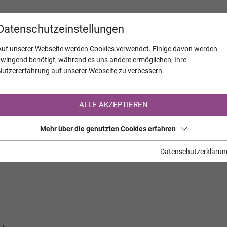
KALENDER
JAHRESTAGE
UNTERNEH
Datenschutzeinstellungen
Auf unserer Webseite werden Cookies verwendet. Einige davon werden
zwingend benötigt, während es uns andere ermöglichen, Ihre
Nutzererfahrung auf unserer Webseite zu verbessern.
Registrierung auf TrauerHilfe.it
ALLE AKZEPTIEREN
Sie sind noch nicht auf TrauerHilfe.it registriert?
Mehr über die genutzten Cookies erfahren
>> zur kostenlosen Registrierung <<
Datenschutzerklärun