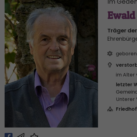
Im Geden
Ewald
Träger der
Ehrenbürg
geboren
verstor
im Alter 
letzter 
Gemeind
Unterer
Friedhof