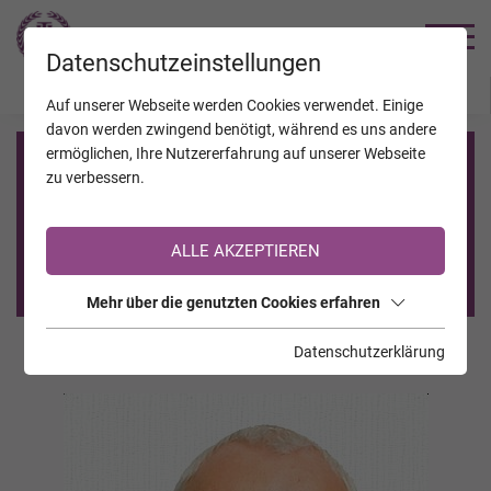
TRAUERHILFE
Datenschutzeinstellungen
JAHRESTAGE
KALENDER
VERSTORBENE
Auf unserer Webseite werden Cookies verwendet. Einige
davon werden zwingend benötigt, während es uns andere
ermöglichen, Ihre Nutzererfahrung auf unserer Webseite
Registrierung auf TrauerHilfe.it
zu verbessern.
Sie sind noch nicht auf TrauerHilfe.it registriert?
ALLE AKZEPTIEREN
>> zur kostenlosen Registrierung <<
Mehr über die genutzten Cookies erfahren
Datenschutzerklärung