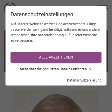
TRAUERHILFE
Datenschutzeinstellungen
JAHRESTAGE
KALENDER
VERSTORBENE
Auf unserer Webseite werden Cookies verwendet. Einige
davon werden zwingend benötigt, während es uns andere
ermöglichen, Ihre Nutzererfahrung auf unserer Webseite
Registrierung auf TrauerHilfe.it
zu verbessern.
Sie sind noch nicht auf TrauerHilfe.it registriert?
ALLE AKZEPTIEREN
>> zur kostenlosen Registrierung <<
Mehr über die genutzten Cookies erfahren
Datenschutzerklärung