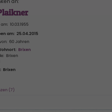
ken an:
Plaikner
 am:
10.03.1955
ben am:
25.04.2015
von:
60 Jahren
Wohnort:
Brixen
e:
Brixen
l
:
Brixen
zen (7)