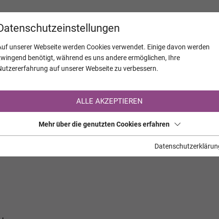
KALENDER
JAHRESTAGE
UNTERNEH
Datenschutzeinstellungen
Auf unserer Webseite werden Cookies verwendet. Einige davon werden
zwingend benötigt, während es uns andere ermöglichen, Ihre
Nutzererfahrung auf unserer Webseite zu verbessern.
Registrierung auf TrauerHilfe.it
ALLE AKZEPTIEREN
Sie sind noch nicht auf TrauerHilfe.it registriert?
Mehr über die genutzten Cookies erfahren
>> zur kostenlosen Registrierung <<
Datenschutzerklärun