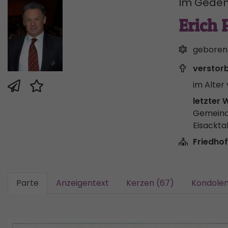
Im Geden
Erich 
geboren
verstor
im Alter 
letzter 
Gemeind
Eisackta
Friedhof
Parte
Anzeigentext
Kerzen (67)
Kondolen