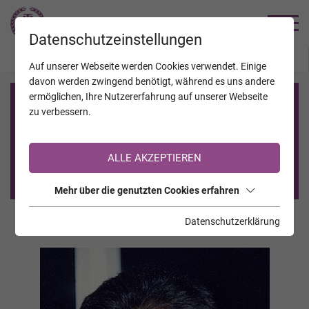
TRAUERHILFE
Datenschutzeinstellungen
JAHRESTAGE
KALENDER
VERSTORBENE
Auf unserer Webseite werden Cookies verwendet. Einige
davon werden zwingend benötigt, während es uns andere
ermöglichen, Ihre Nutzererfahrung auf unserer Webseite
Registrierung auf TrauerHilfe.it
zu verbessern.
Sie sind noch nicht auf TrauerHilfe.it registriert?
ALLE AKZEPTIEREN
>> zur kostenlosen Registrierung <<
Mehr über die genutzten Cookies erfahren
Datenschutzerklärung