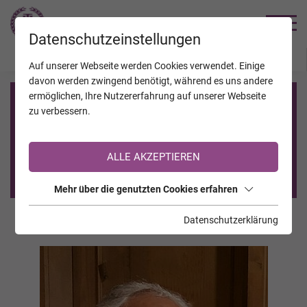
TRAUERHILFE
Datenschutzeinstellungen
JAHRESTAGE
KALENDER
VERSTORBENE
Auf unserer Webseite werden Cookies verwendet. Einige
davon werden zwingend benötigt, während es uns andere
ermöglichen, Ihre Nutzererfahrung auf unserer Webseite
Registrierung auf TrauerHilfe.it
zu verbessern.
Sie sind noch nicht auf TrauerHilfe.it registriert?
ALLE AKZEPTIEREN
>> zur kostenlosen Registrierung <<
Mehr über die genutzten Cookies erfahren
Datenschutzerklärung