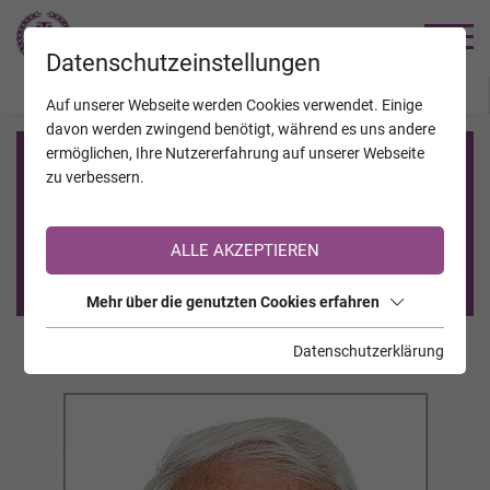
TRAUERHILFE
Datenschutzeinstellungen
JAHRESTAGE
KALENDER
VERSTORBENE
Auf unserer Webseite werden Cookies verwendet. Einige
davon werden zwingend benötigt, während es uns andere
ermöglichen, Ihre Nutzererfahrung auf unserer Webseite
Registrierung auf TrauerHilfe.it
zu verbessern.
Sie sind noch nicht auf TrauerHilfe.it registriert?
ALLE AKZEPTIEREN
>> zur kostenlosen Registrierung <<
Mehr über die genutzten Cookies erfahren
Datenschutzerklärung