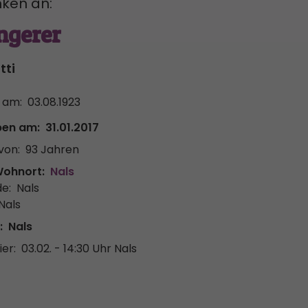
ken an:
ngerer
tti
 am:
03.08.1923
ben am:
31.01.2017
von:
93 Jahren
Wohnort:
Nals
e:
Nals
Nals
:
Nals
er:
03.02. - 14:30 Uhr
Nals