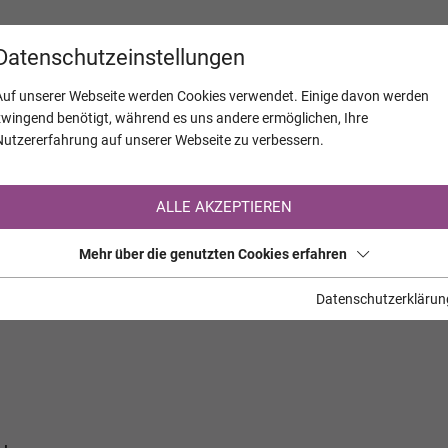
KALENDER
JAHRESTAGE
UNTERNEH
Datenschutzeinstellungen
Auf unserer Webseite werden Cookies verwendet. Einige davon werden
zwingend benötigt, während es uns andere ermöglichen, Ihre
Nutzererfahrung auf unserer Webseite zu verbessern.
Registrierung auf TrauerHilfe.it
ALLE AKZEPTIEREN
Sie sind noch nicht auf TrauerHilfe.it registriert?
Mehr über die genutzten Cookies erfahren
>> zur kostenlosen Registrierung <<
Datenschutzerklärun