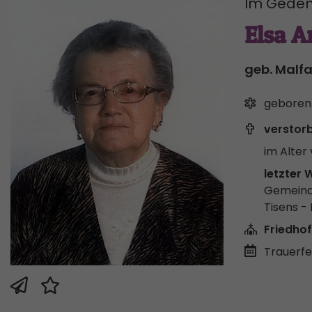
Im Geden
Elsa A
geb. Malfa
geboren
verstor
im Alter 
letzter 
Gemeind
Tisens - 
Friedhof
Trauerfei