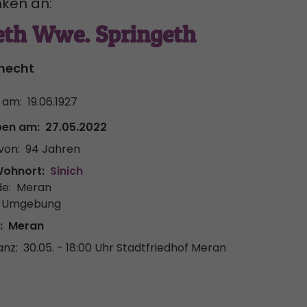
ken an:
eth Wwe. Springeth
knecht
 am:
19.06.1927
ben am:
27.05.2022
von:
94 Jahren
Wohnort:
Sinich
e:
Meran
& Umgebung
:
Meran
anz:
30.05. - 18:00 Uhr
Stadtfriedhof Meran