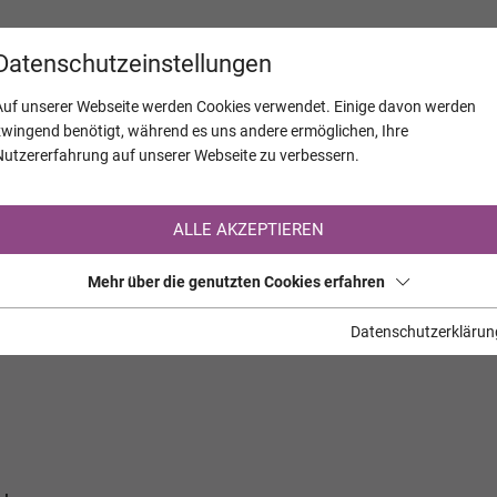
KALENDER
JAHRESTAGE
UNTERNEH
Datenschutzeinstellungen
Auf unserer Webseite werden Cookies verwendet. Einige davon werden
zwingend benötigt, während es uns andere ermöglichen, Ihre
Nutzererfahrung auf unserer Webseite zu verbessern.
Registrierung auf TrauerHilfe.it
ALLE AKZEPTIEREN
Sie sind noch nicht auf TrauerHilfe.it registriert?
Mehr über die genutzten Cookies erfahren
>> zur kostenlosen Registrierung <<
Datenschutzerklärun