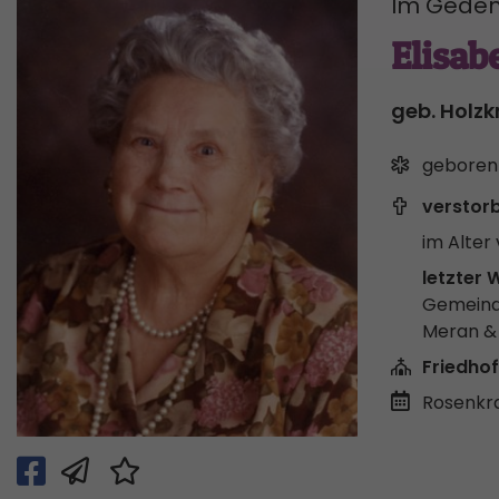
Im Geden
Elisab
geb. Holz
geboren
verstor
im Alter 
letzter 
Gemeind
Meran 
Friedhof
Rosenkr