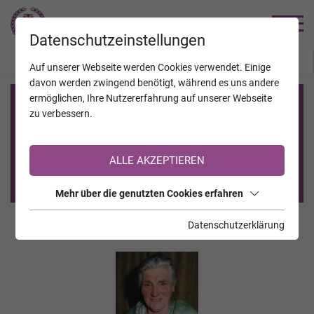
TRAUERHILFE
Datenschutzeinstellungen
JAHRESTAGE
KALENDER
VERSTORBENE
Auf unserer Webseite werden Cookies verwendet. Einige
davon werden zwingend benötigt, während es uns andere
ermöglichen, Ihre Nutzererfahrung auf unserer Webseite
Registrierung auf TrauerHilfe.it
zu verbessern.
Sie sind noch nicht auf TrauerHilfe.it registriert?
ALLE AKZEPTIEREN
>> zur kostenlosen Registrierung <<
Mehr über die genutzten Cookies erfahren
Datenschutzerklärung