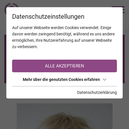
TRAUERHILFE
Datenschutzeinstellungen
JAHRESTAGE
KALENDER
VERSTORBENE
Auf unserer Webseite werden Cookies verwendet. Einige
davon werden zwingend benötigt, während es uns andere
ermöglichen, Ihre Nutzererfahrung auf unserer Webseite
Registrierung auf TrauerHilfe.it
zu verbessern.
Sie sind noch nicht auf TrauerHilfe.it registriert?
ALLE AKZEPTIEREN
>> zur kostenlosen Registrierung <<
Mehr über die genutzten Cookies erfahren
Datenschutzerklärung