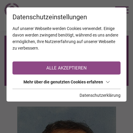
TRAUERHILFE
Datenschutzeinstellungen
JAHRESTAGE
KALENDER
VERSTORBENE
Auf unserer Webseite werden Cookies verwendet. Einige
davon werden zwingend benötigt, während es uns andere
ermöglichen, Ihre Nutzererfahrung auf unserer Webseite
Registrierung auf TrauerHilfe.it
zu verbessern.
Sie sind noch nicht auf TrauerHilfe.it registriert?
ALLE AKZEPTIEREN
>> zur kostenlosen Registrierung <<
Mehr über die genutzten Cookies erfahren
Datenschutzerklärung