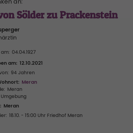
ken an:
von Sölder zu Prackenstein
sperger
ärztin
 am:
04.04.1927
ben am:
12.10.2021
von:
94 Jahren
Wohnort:
Meran
e:
Meran
& Umgebung
:
Meran
er:
18.10. - 15:00 Uhr
Friedhof Meran