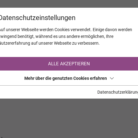
KALENDER
JAHRESTAGE
UNTERNEH
Datenschutzeinstellungen
Auf unserer Webseite werden Cookies verwendet. Einige davon werden
zwingend benötigt, während es uns andere ermöglichen, Ihre
Nutzererfahrung auf unserer Webseite zu verbessern.
Registrierung auf TrauerHilfe.it
ALLE AKZEPTIEREN
Sie sind noch nicht auf TrauerHilfe.it registriert?
Mehr über die genutzten Cookies erfahren
>> zur kostenlosen Registrierung <<
Datenschutzerklärun