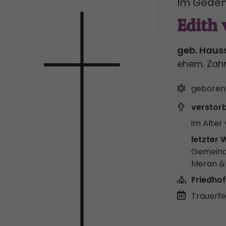
Im Geden
Edith 
geb. Haus
ehem. Zahn
geboren
verstor
im Alter 
letzter 
Gemeind
Meran 
Friedhof
Trauerfei