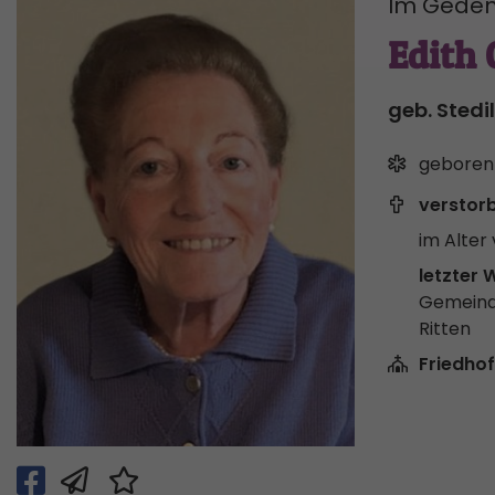
Im Geden
Edith
geb. Stedi
geboren
verstor
im Alter 
letzter 
Gemeind
Ritten
Friedhof