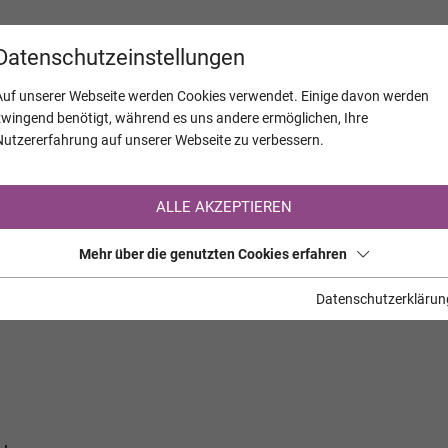
KALENDER
JAHRESTAGE
UNTERNEH
Datenschutzeinstellungen
Auf unserer Webseite werden Cookies verwendet. Einige davon werden
zwingend benötigt, während es uns andere ermöglichen, Ihre
Nutzererfahrung auf unserer Webseite zu verbessern.
Registrierung auf TrauerHilfe.it
ALLE AKZEPTIEREN
Sie sind noch nicht auf TrauerHilfe.it registriert?
Mehr über die genutzten Cookies erfahren
>> zur kostenlosen Registrierung <<
Datenschutzerklärun