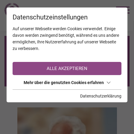
TRAUERHILFE
Datenschutzeinstellungen
JAHRESTAGE
KALENDER
VERSTORBENE
Auf unserer Webseite werden Cookies verwendet. Einige
davon werden zwingend benötigt, während es uns andere
ermöglichen, Ihre Nutzererfahrung auf unserer Webseite
Registrierung auf TrauerHilfe.it
zu verbessern.
Sie sind noch nicht auf TrauerHilfe.it registriert?
ALLE AKZEPTIEREN
>> zur kostenlosen Registrierung <<
Mehr über die genutzten Cookies erfahren
Datenschutzerklärung