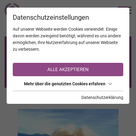
TRAUERHILFE
Datenschutzeinstellungen
JAHRESTAGE
KALENDER
VERSTORBENE
Auf unserer Webseite werden Cookies verwendet. Einige
davon werden zwingend benötigt, während es uns andere
ermöglichen, Ihre Nutzererfahrung auf unserer Webseite
Registrierung auf TrauerHilfe.it
zu verbessern.
Sie sind noch nicht auf TrauerHilfe.it registriert?
ALLE AKZEPTIEREN
>> zur kostenlosen Registrierung <<
Mehr über die genutzten Cookies erfahren
Datenschutzerklärung