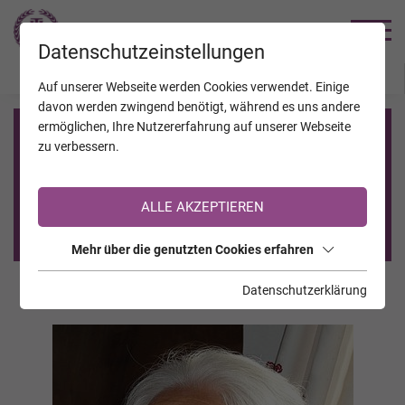
TRAUERHILFE
Datenschutzeinstellungen
JAHRESTAGE
KALENDER
VERSTORBENE
Auf unserer Webseite werden Cookies verwendet. Einige
davon werden zwingend benötigt, während es uns andere
ermöglichen, Ihre Nutzererfahrung auf unserer Webseite
Registrierung auf TrauerHilfe.it
zu verbessern.
Sie sind noch nicht auf TrauerHilfe.it registriert?
ALLE AKZEPTIEREN
>> zur kostenlosen Registrierung <<
Mehr über die genutzten Cookies erfahren
Datenschutzerklärung