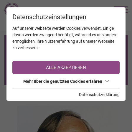
TRAUERHILFE
Datenschutzeinstellungen
JAHRESTAGE
KALENDER
VERSTORBENE
Auf unserer Webseite werden Cookies verwendet. Einige
davon werden zwingend benötigt, während es uns andere
ermöglichen, Ihre Nutzererfahrung auf unserer Webseite
Registrierung auf TrauerHilfe.it
zu verbessern.
Sie sind noch nicht auf TrauerHilfe.it registriert?
ALLE AKZEPTIEREN
>> zur kostenlosen Registrierung <<
Mehr über die genutzten Cookies erfahren
Datenschutzerklärung